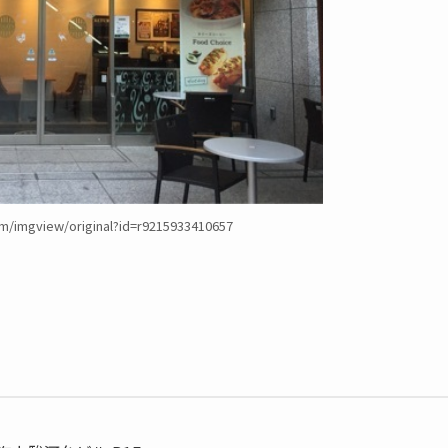
m/imgview/original?id=r9215933410657