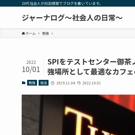
20代社会人が日記感覚でブログを書いています。
ジャーナログ～社会人の日常～
ホーム
勉強
SPIをテストセンター御
2022
10/01
強場所として最適なカフェ
勉強
就活
2019.11.04
2022.10.01