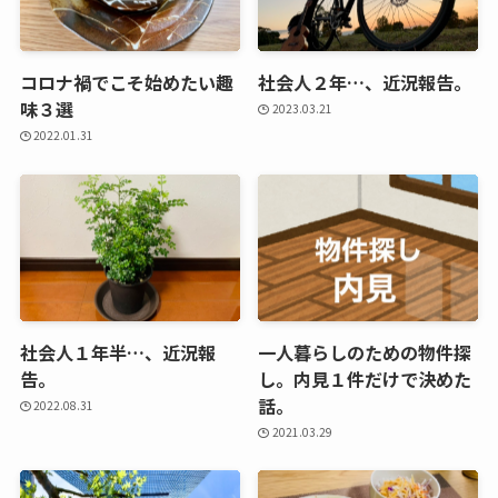
コロナ禍でこそ始めたい趣
社会人２年…、近況報告。
味３選
2023.03.21
2022.01.31
社会人１年半…、近況報
一人暮らしのための物件探
告。
し。内見１件だけで決めた
話。
2022.08.31
2021.03.29