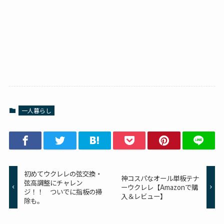
一人暮らし
初めてウクレレの弦交換・
神コスパなオール単板テナ
弦高調整にチャレン
ーウクレレ【Amazonで購
ジ！！ ついでに指板の掃
入＆レビュー】
除も。