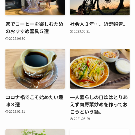
家でコーヒーを楽しむため
社会人２年…、近況報告。
のおすすめ器具５選
2023.03.21
2022.06.30
コロナ禍でこそ始めたい趣
一人暮らしの自炊はとりあ
味３選
えず肉野菜炒めを作ってお
こうという話。
2022.01.31
2021.05.29