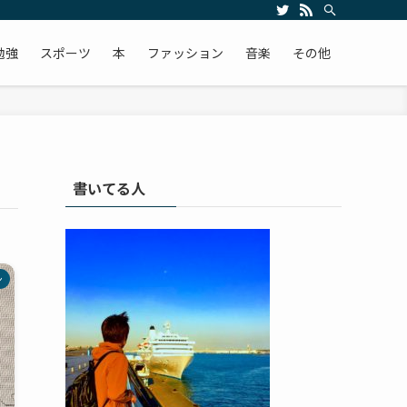
勉強
スポーツ
本
ファッション
音楽
その他
書いてる人
ン