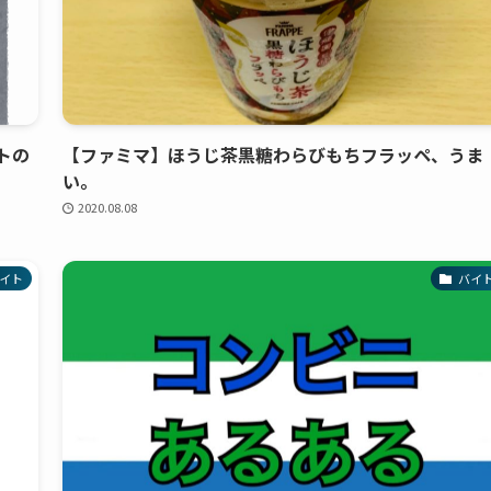
トの
【ファミマ】ほうじ茶黒糖わらびもちフラッペ、うま
い。
2020.08.08
イト
バイ